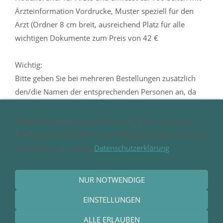
Ärzteinformation Vordrucke, Muster speziell für den
Arzt (Ordner 8 cm breit, ausreichend Platz für alle
wichtigen Dokumente zum Preis von 42 €
Wichtig:
Bitte geben Sie bei mehreren Bestellungen zusätzlich
den/die Namen der entsprechenden Personen an, da
bei diesen Unterlagen der Name als Wasserzeichen
eingepflegt wird. Sofern bei einer Bestellung kein Name
Diese Website benutzt Cookies, um Ihnen das beste
angegeben ist, wird der Vor- und Zunamen des
Erlebnis zu ermöglichen. Weiterführende Informationen
Bestellers eingepflegt.
erhalten Sie in unserer
Datenschutzerklärung
.
NUR NOTWENDIGE
EINSTELLUNGEN
Impressum
-
Datenschutz
-
Kontakt
ALLE ERLAUBEN