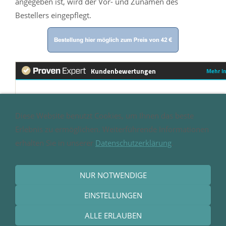
angegeben ist, wird der Vor- und Zunamen des
Bestellers eingepflegt.
Diese Website benutzt Cookies, um Ihnen das beste
Erlebnis zu ermöglichen. Weiterführende Informationen
erhalten Sie in unserer
Datenschutzerklärung
.
NUR NOTWENDIGE
EINSTELLUNGEN
Impressum
-
Datenschutz
-
Kontakt
ALLE ERLAUBEN